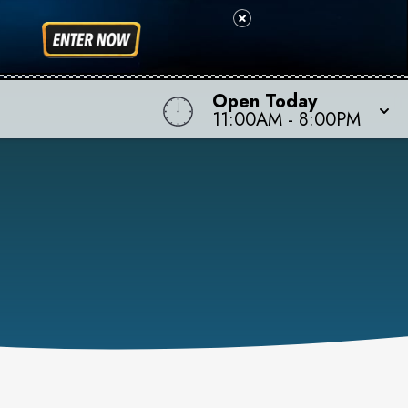
Open Today
11:00AM
-
8:00PM